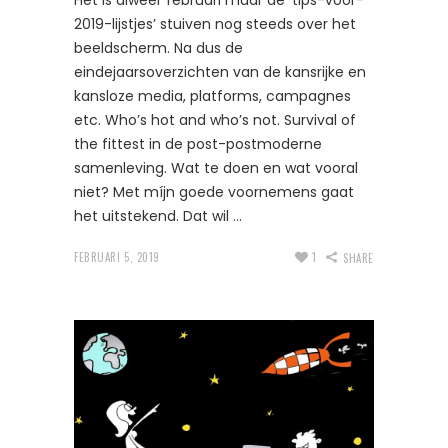
Het is alweer februari maar de ‘tips-voor-
2019-lijstjes’ stuiven nog steeds over het
beeldscherm. Na dus de
eindejaarsoverzichten van de kansrijke en
kansloze media, platforms, campagnes
etc. Who’s hot and who’s not. Survival of
the fittest in de post-postmoderne
samenleving. Wat te doen en wat vooral
niet? Met míjn goede voornemens gaat
het uitstekend. Dat wil
FEBRUARI 5, 2019
1
SHARE