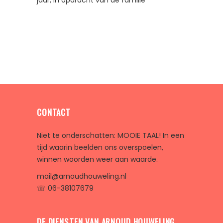
jaar, in opdracht van de familie
CONTACT
Niet te onderschatten: MOOIE TAAL! In een
tijd waarin beelden ons overspoelen,
winnen woorden weer aan waarde.
mail@arnoudhouweling.nl
☏ 06-38107679
DE DIENSTEN VAN ARNOUD HOUWELING