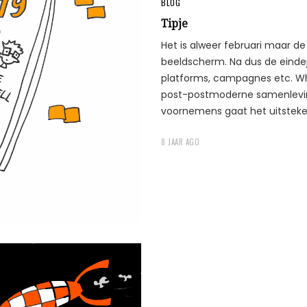
BLOG
Tipje
Het is alweer februari maar de 
beeldscherm. Na dus de eindej
platforms, campagnes etc. Who’
post-postmoderne samenleving
voornemens gaat het uitsteken
8 JAAR AGO