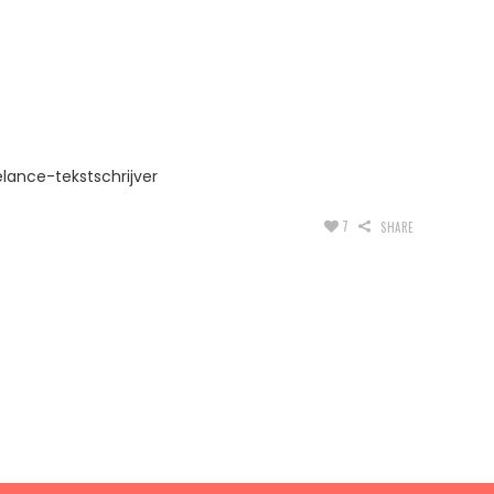
elance-tekstschrijver
7
SHARE