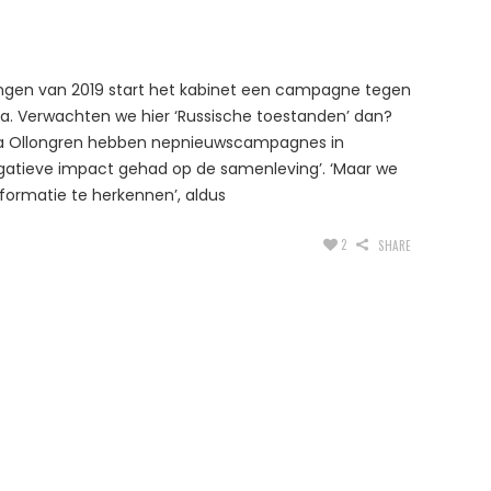
zingen van 2019 start het kabinet een campagne tegen
a. Verwachten we hier ‘Russische toestanden’ dan?
jsa Ollongren hebben nepnieuwscampagnes in
gatieve impact gehad op de samenleving’. ‘Maar we
ormatie te herkennen’, aldus
2
SHARE