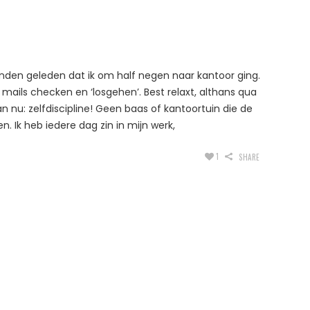
nden geleden dat ik om half negen naar kantoor ging.
 mails checken en ‘losgehen’. Best relaxt, althans qua
an nu: zelfdiscipline! Geen baas of kantoortuin die de
 Ik heb iedere dag zin in mijn werk,
1
SHARE